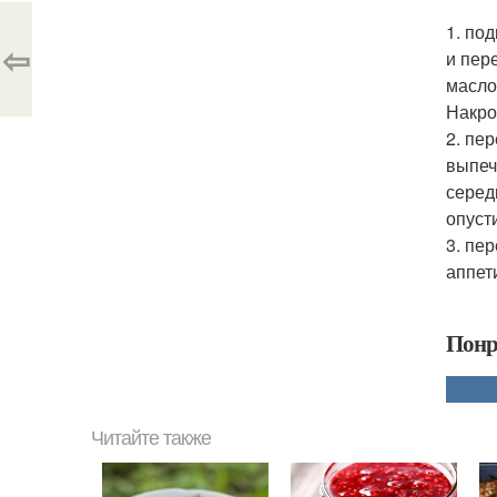
1. по
⇦
и пер
масло
Накро
2. пе
выпеч
серед
опуст
3. пе
аппет
Понр
Читайте также