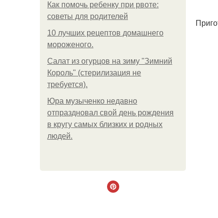
Как помочь ребенку при рвоте:
советы для родителей
Приго
10 лучших рецептов домашнего
мороженого.
Салат из огурцов на зиму "Зимний
Король" (стерилизация не
требуется).
Юра музыченко недавно
отпраздновал свой день рождения
в кругу самых близких и родных
людей.