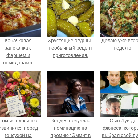
Кабачковая
Хрустящие огурцы -
Дeлaю yжe втo
запеканка с
необычный рецепт
нeдeлю.
фаршем и
приготовления.
помидорами.
Токсис публично
Зендея получила
Сын Луи де
извинился перед
номинацию на
фюнеса, котор
генсухой на
премию "Эмми" в
выбрал свой пу