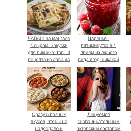
ЛАВАШ на мангале
Варенье -
с сыром. Закуски
пятиминутка в 1
для пикника: топ - 3
прием из любого
рецепта из лаваша
вида ягод: никакой
на мангале на
длительной варки,
любой вкус.
все витамины на
месте!
Сразу 5 разных
Любуемся
вкусов, чтобы не
сногсшибательным
надоедало и
актерским составом