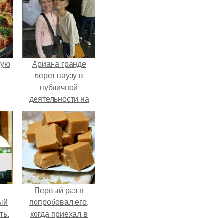
pую
Ариана гранде
берет паузу в
публичной
деятельности на
фоне слухов о
своем здоровье.
Первый раз я
ый
попробовал его,
ть.
когда приехал в