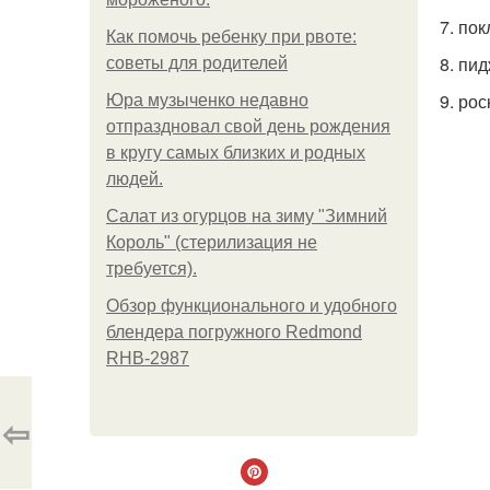
7. по
Как помочь ребенку при рвоте:
8. пи
советы для родителей
9. ро
Юра музыченко недавно
отпраздновал свой день рождения
в кругу самых близких и родных
людей.
Салат из огурцов на зиму "Зимний
Король" (стерилизация не
требуется).
Обзор функционального и удобного
блендера погружного Redmond
RHB-2987
⇦