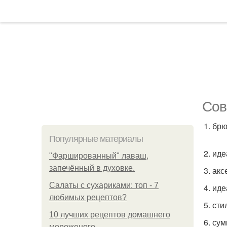
Сов
1. бр
Популярные материалы
2. ид
"Фаршированный" лаваш,
запечённый в духовке.
3. ак
Салаты с сухариками: топ - 7
4. ид
любимых рецептов?
5. ст
10 лучших рецептов домашнего
6. су
мороженого.