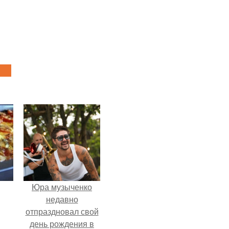
Юра музыченко
недавно
отпраздновал свой
день рождения в