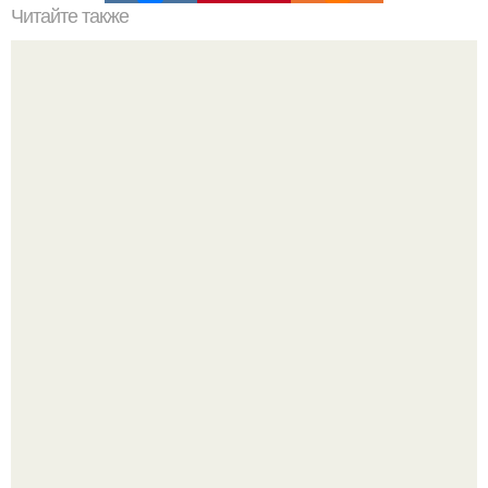
Читайте также
Как приготовить фаршированные кабачки.
Татарский пирог "Сметанник".