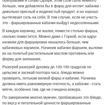
приправами и солью сдобри. этом соли сыпь немного
больше, чем добавляла бы в фарш для котлет: кабачки -
довольно пресный и водянистый продукт, и он хорошо
вытягивает соль на себя. В том случае, если не учесть
это - фаршированные кабачки выйдут недосоленными.
В каждую корзинку, не жалея, помести столько фарша,
сколько поместится. Можно даже с Горкой, если вдруг
начинки для фаршировки оказалось больше, чем
кабачковых корзинок. Начинив кабачки фаршем, выложи
их на политый растительным маслом противень или
форму для запекания.
Разогрей разогрей духовку до 130-150 градусов по
цельсию и засекай полтора часа. блюда можно
проверить, потыкав вилкой фарш и кабачки. Начинка
должна иметь равномерную плотность, а кабачки - стать
мягче, особенно там, где не счищена кожура.
По заверениям многих мужчин, пробовавших это блюдо,
по вкусу и питательной ценности фаршированные