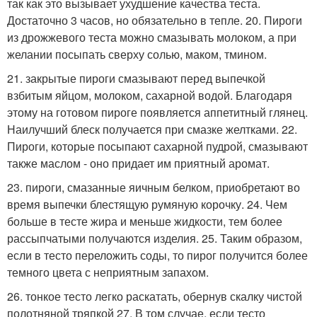
так как это вызывает ухудшение качества теста.
Достаточно 3 часов, но обязательно в тепле. 20. Пироги
из дрожжевого теста можно смазывать молоком, а при
желании посыпать сверху солью, маком, тмином.
21. закрытые пироги смазывают перед выпечкой
взбитым яйцом, молоком, сахарной водой. Благодаря
этому на готовом пироге появляется аппетитный глянец.
Наилучший блеск получается при смазке желтками. 22.
Пироги, которые посыпают сахарной пудрой, смазывают
также маслом - оно придает им приятный аромат.
23. пироги, смазанные яичным белком, приобретают во
время выпечки блестящую румяную корочку. 24. Чем
больше в тесте жира и меньше жидкости, тем более
рассыпчатыми получаются изделия. 25. Таким образом,
если в тесто переложить соды, то пирог получится более
темного цвета с неприятным запахом.
26. тонкое тесто легко раскатать, обернув скалку чистой
полотняной тряпкой 27. В том случае, если тесто