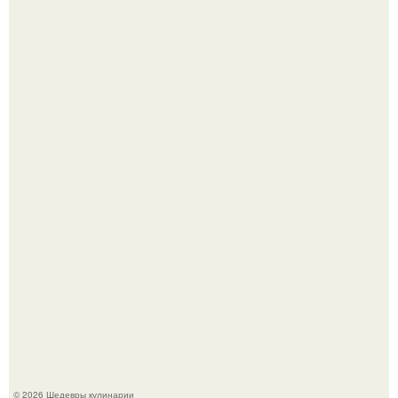
Токсис публично извинился перед генсухой на концерте
крида.
Первый раз я попробовал его, когда приехал в гости к
деду.
© 2026 Шедевры кулинарии