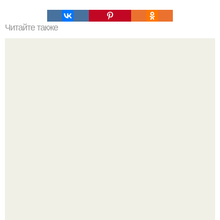
Читайте также
Пирог с творожно - персиковой начинкой.
Юра музыченко недавно отпраздновал свой день