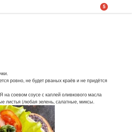
5
чки.
ьется ровно, не будет рваных краёв и не придётся
 Я на соевом соусе с каплей оливкового масла
е листья (любая зелень, салатные, миксы.