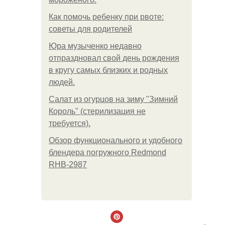
Как помочь ребенку при рвоте:
советы для родителей
Юра музыченко недавно
отпраздновал свой день рождения
в кругу самых близких и родных
людей.
Салат из огурцов на зиму "Зимний
Король" (стерилизация не
требуется).
Обзор функционального и удобного
блендера погружного Redmond
RHB-2987