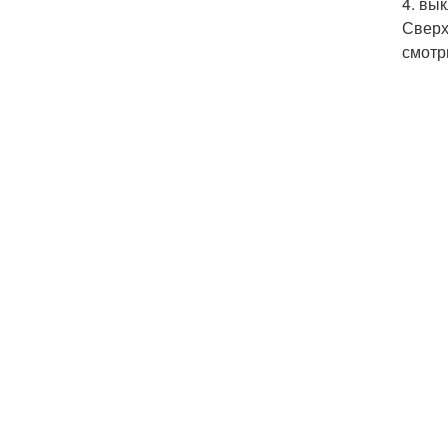
4. вы
Сверх
смотр