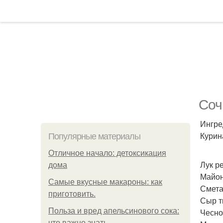
Соч
Ингре
Курина
Популярные материалы
Отличное начало: детоксикация
Лук ре
дома
Майоне
Самые вкусные макароны: как
Сметан
приготовить.
Сыр т
Польза и вред апельсинового сока:
Чеснок
что важно знать