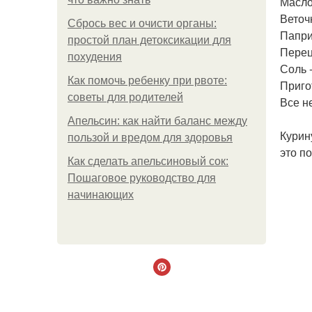
Масло 
Веточк
Сбрось вес и очисти органы:
Паприк
простой план детоксикации для
Перец 
похудения
Соль -
Как помочь ребенку при рвоте:
Приго
советы для родителей
Все н
Апельсин: как найти баланс между
Курин
пользой и вредом для здоровья
это п
Как сделать апельсиновый сок:
Пошаговое руководство для
начинающих