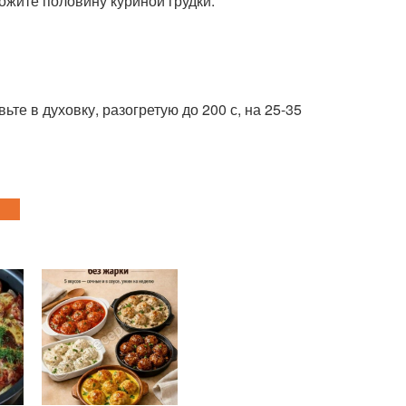
жите половину куриной грудки.
те в духовку, разогретую до 200 с, на 25-35