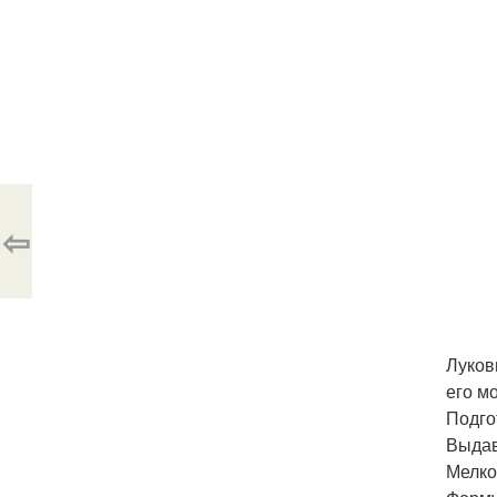
⇦
Луков
его м
Подго
Выдав
Мелко