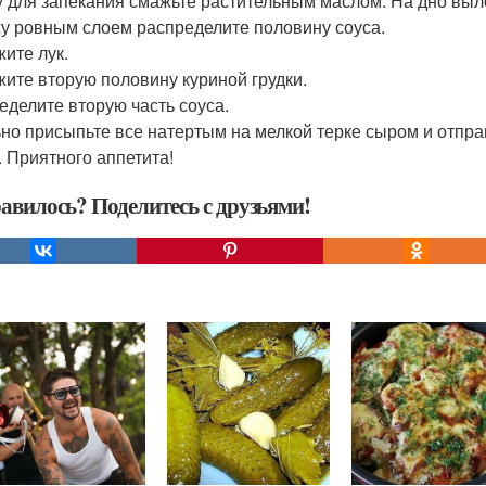
 для запекания смажьте растительным маслом. На дно выло
у ровным слоем распределите половину соуса.
ите лук.
ите вторую половину куриной грудки.
еделите вторую часть соуса.
но присыпьте все натертым на мелкой терке сыром и отправь
. Приятного аппетита!
авилось? Поделитесь с друзьями!