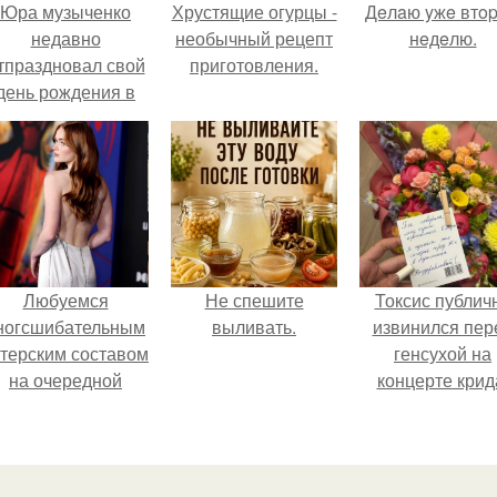
Юра музыченко
Хрустящие огурцы -
Дeлaю yжe втo
недавно
необычный рецепт
нeдeлю.
тпраздновал свой
приготовления.
день рождения в
кругу самых
близких и родных
людей.
Любуемся
Не спешите
Токсис публич
ногсшибательным
выливать.
извинился пер
ктерским составом
генсухой на
на очередной
концерте крид
премьере нового
человека - паука.