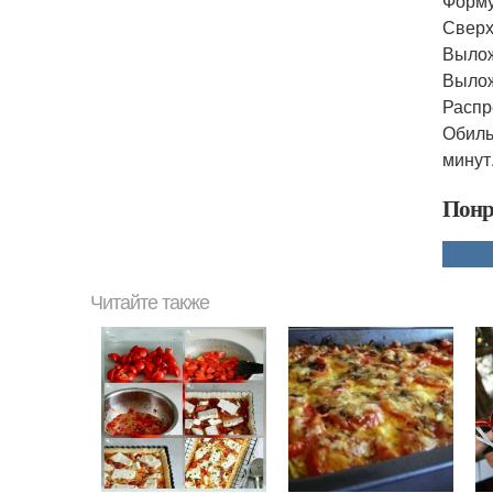
Форму
Сверх
Вылож
Вылож
Распр
Обиль
минут
Понр
Читайте также