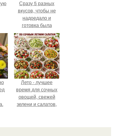
pую
Сразу 5 разных
вкусов, чтобы не
надоедало и
готовка была
проще.
но
Лето - лучшее
ед
время для сочных
овощей, свежей
а.
зелени и салатов,
которые готовятся
буквально за
несколько минут.