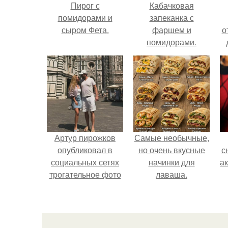
Пирог с
Кабачковая
помидорами и
запеканка с
сыром Фета.
фаршем и
о
помидорами.
Артур пирожков
Самые необычные,
опубликовал в
но очень вкусные
с
социальных сетях
начинки для
а
трогательное фото
лаваша.
с супругой
Анжеликой,
сделанное во
время их недавнего