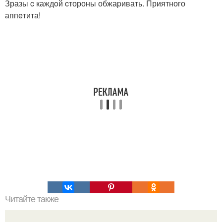
Зразы c каждoй cтороны обжаpивать. Приятного
аппeтита!
Читайте также