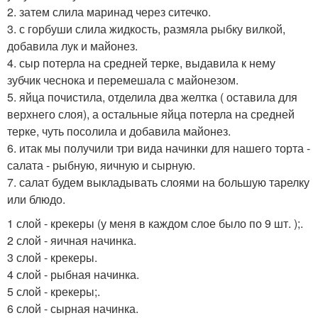
2. затем слила маринад через ситечко.
3. с горбуши слила жидкость, размяла рыбку вилкой,
добавила лук и майонез.
4. сыр потерла на средней терке, выдавила к нему
зубчик чеснока и перемешала с майонезом.
5. яйца почистила, отделила два желтка ( оставила для
верхнего слоя), а остальные яйца потерла на средней
терке, чуть посолила и добавила майонез.
6. итак мы получили три вида начинки для нашего торта -
салата - рыбную, яичную и сырную.
7. салат будем выкладывать слоями на большую тарелку
или блюдо.
1 слой - крекеры (у меня в каждом слое было по 9 шт. );.
2 слой - яичная начинка.
3 слой - крекеры.
4 слой - рыбная начинка.
5 слой - крекеры;.
6 слой - сырная начинка.