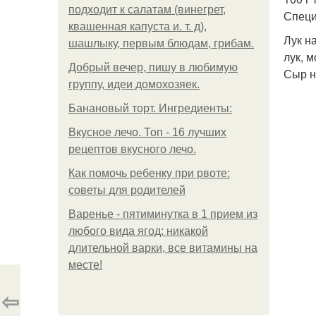
подходит к салатам (винегрет,
Специи
квашенная капуста и. т. д),
Лук н
шашлыку, первым блюдам, грибам.
лук, 
Добрый вечер, пишу в любимую
Сыр н
группу, идеи домохозяек.
Банановый торт. Ингредиенты:
Вкусное лечо. Топ - 16 лучших
рецептов вкусного лечо.
Как помочь ребенку при рвоте:
советы для родителей
Варенье - пятиминутка в 1 прием из
любого вида ягод: никакой
длительной варки, все витамины на
месте!
⇦