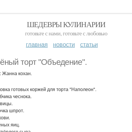
ШЕДЕВРЫ КУЛИНАРИИ
готовьте с нами, готовьте с любовью
главная
новости
статьи
ёный торт "Объедение".
: Жанна кохан.
ковка готовых коржей для торта "Наполеон".
бчика чеснока.
овицы.
очка шпрот.
кови.
ёных яиц.
 твёрдого сыра.