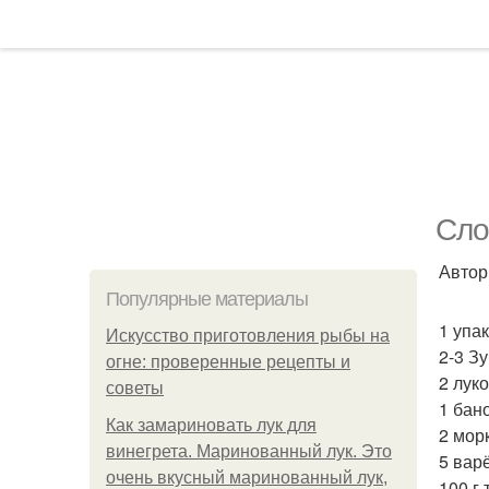
Сло
Автор
Популярные материалы
1 упа
Искусство приготовления рыбы на
2-3 Зу
огне: проверенные рецепты и
2 лук
советы
1 бан
Как замариновать лук для
2 мор
винегрета. Маринованный лук. Это
5 вар
очень вкусный маринованный лук,
100 г