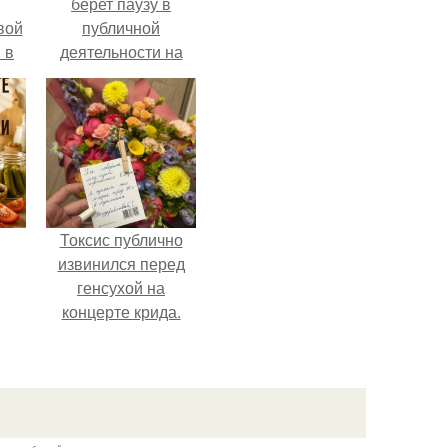
берет паузу в
вой
публичной
 в
деятельности на
фоне слухов о
ых
своем здоровье.
Токсис публично
извинился перед
генсухой на
концерте крида.