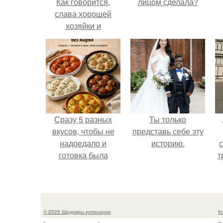
Как говорится,
лицом сделала?
слава хорошей
хозяйки и
великолепной
кулинарки
рождается именно
за праздничным
столом.
Сразу 5 разных
Ты только
вкусов, чтобы не
представь себе эту
надоедало и
историю.
готовка была
т
проще.
в
© 2026 Шедевры кулинарии
К