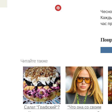
Чесно
Кажды
час п
Понр
Читайте также
Салат "Графский"?
"Что она со своим