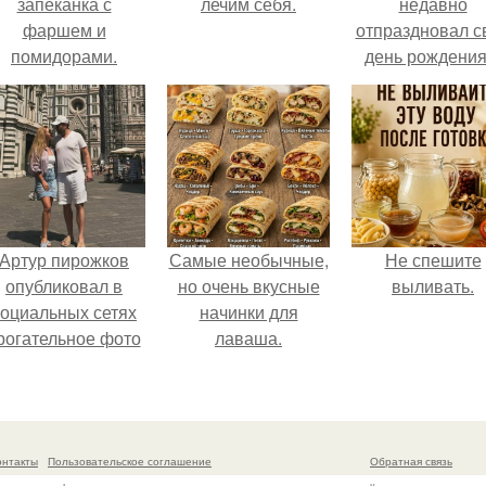
запеканка с
лечим себя.
недавно
фаршем и
отпраздновал с
помидорами.
день рождения
кругу самых
близких и родн
людей.
Артур пирожков
Самые необычные,
Не спешите
опубликовал в
но очень вкусные
выливать.
социальных сетях
начинки для
рогательное фото
лаваша.
с супругой
Анжеликой,
сделанное во
ремя их недавнего
онтакты
Пользовательское соглашение
Обратная связь
путешествия в