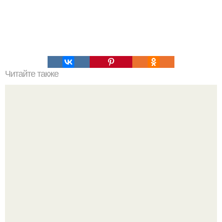
Читайте также
Мясные рецепты для детей до года 1. МЯСНОЕ СУФЛЕ.
с 10 мес. Ингредиенты: нежирное мясо - 50 г.