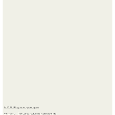
Токсис публично извинился перед генсухой на концерте
крида.
Зендея получила номинацию на премию "Эмми" в
категории "лучшая актриса в драматическом сериале" за
третий сезон "эйфории".
© 2026 Шедевры кулинарии
Контакты
Пользовательское соглашение