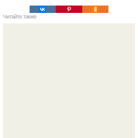
Читайте также
Торт из печенья с бананом на скорую руку.
Аня Тейлор - Джой провела детство и юность,