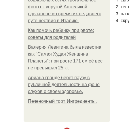
2. те
фото с супругой Анжеликой,
3. на
сделанное во время их недавнего
4. ск
путешествия в Италию.
Как помочь ребенку при рвоте:
советы для родителей
Валерия Левитина была известна
как "Самая Худая Женщина
Планеты": при росте 171 см её вес
не превышал 25 кг.
Ариана гранде берет паузу в
публичной деятельности на фоне
слухов о своем здоровье.
Печеночный торт. Ингредиенты.