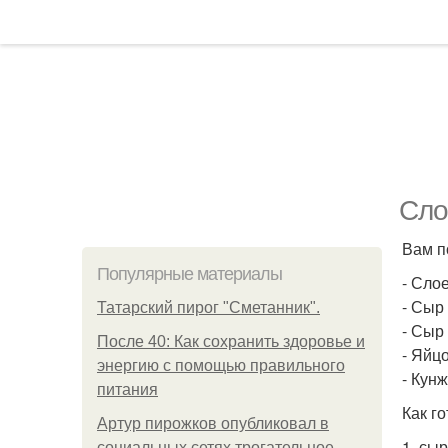
Сло
Вам п
Популярные материалы
- Слое
- Сыр 
Татарский пирог "Сметанник".
- Сыр 
После 40: Как сохранить здоровье и
- Яйцо
энергию с помощью правильного
- Кунж
питания
Как го
Артур пирожков опубликовал в
1. сы
социальных сетях трогательное