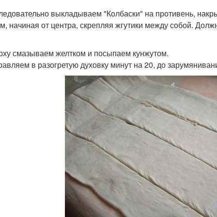
следовательно выкладываем "Колбаски" на противень, нак
м, начиная от центра, скрепляя жгутики между собой. Должн
ерху смазываем желтком и посыпаем кунжутом.
правляем в разогретую духовку минут на 20, до зарумяниван