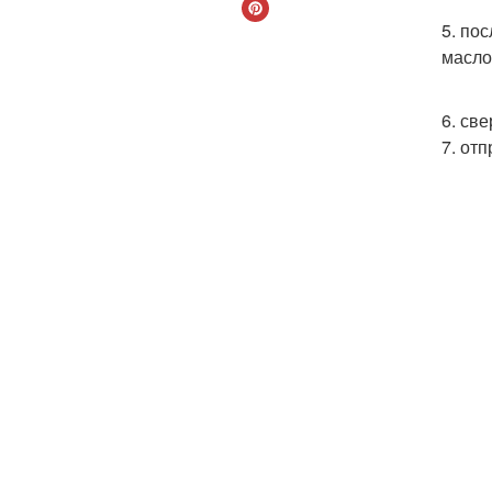
5. по
масло
6. св
7. от