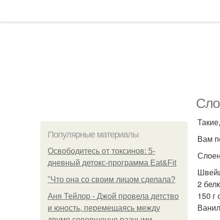
Сло
Такие,
Популярные материалы
Вам п
Освободитесь от токсинов: 5-
Слоен
дневный детокс-программа Eat&Fit
Швейц
"Что она со своим лицом сделала?
2 белк
150 г 
Аня Тейлор - Джой провела детство
Ванил
и юность, перемещаясь между
двумя совершенно разными