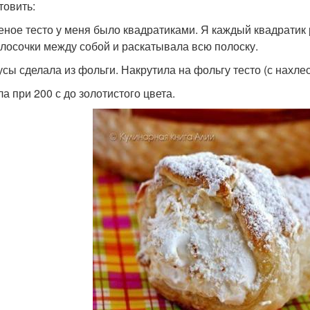
товить:
оеное тесто у меня было квадратиками. Я каждый квадратик
олосочки между собой и раскатывала всю полоску.
нусы сделала из фольги. Накрутила на фольгу тесто (с нахле
ла при 200 с до золотистого цвета.