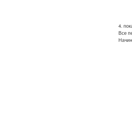
4. по
Все п
Начин