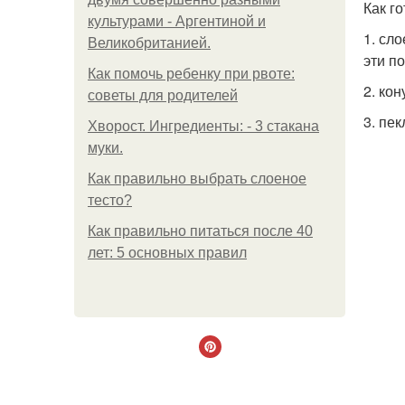
Как го
культурами - Аргентиной и
1. сл
Великобританией.
эти п
Как помочь ребенку при рвоте:
2. ко
советы для родителей
3. пек
Хворост. Ингредиенты: - 3 стакана
муки.
Как правильно выбрать слоеное
тесто?
Как правильно питаться после 40
лет: 5 основных правил