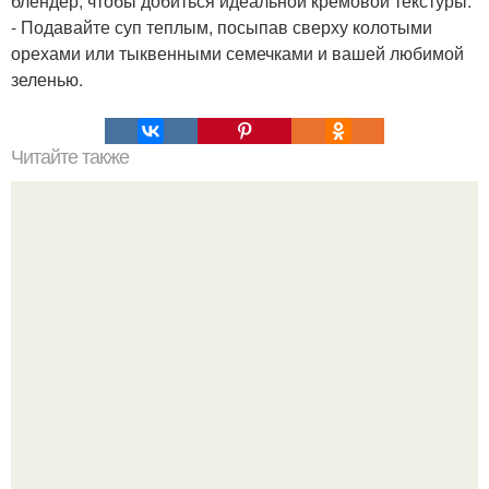
блендер, чтобы добиться идеальной кремовой текстуры.
- Подавайте суп теплым, посыпав сверху колотыми
орехами или тыквенными семечками и вашей любимой
зеленью.
Читайте также
Штрумбы кубанские. Штрумбы, это блюдо для тех, кто
любит пельмени, но ленится лепить их.