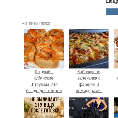
Понр
Читайте также
Штрумбы
Кабачковая
кубанские.
запеканка с
Штрумбы, это
фаршем и
блюдо для тех, кто
помидорами.
любит пельмени, но
ленится лепить их.