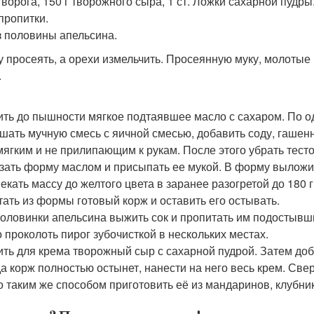
 творога, 150 г творожного сыра, 1 ст. Ложки сахарной пудр
пропитки.
з половины апельсина.
ку просеять, а орехи измельчить. Просеянную муку, молоты
.
бить до пышности мягкое подтаявшее масло с сахаром. По 
ешать мучную смесь с яичной смесью, добавить соду, гашен
мягким и не прилипающим к рукам. После этого убрать тесто
азать форму маслом и присыпать ее мукой. В форму выложит
пекать массу до желтого цвета в заранее разогретой до 180 г
стать из формы готовый корж и оставить его остывать.
 половинки апельсина выжить сок и пропитать им подостывши
 проколоть пирог зубочисткой в нескольких местах.
бить для крема творожный сыр с сахарной пудрой. Затем доба
гда корж полностью остынет, нанести на него весь крем. Св
 таким же способом приготовить её из мандаринов, клубники