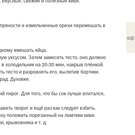
ы. Вкусные, свежие и полезные киви.
е пряности и измельченные орехи перемешать в
⇨
одному вмешать яйца.
ную уксусом. Затем замесить тесто, оно должно
 в холодильник на 20-30 мин, накрыв плёнкой.
ь тесто и разровнять его, вылепив бортики.
рад. Духовке.
й пирог. Для того, что бы сок лучше впитался,
вить творог и ещё раз как следует взбить.
ерху положить порезанный на ломтики киви.
, крыжовника и т. д.