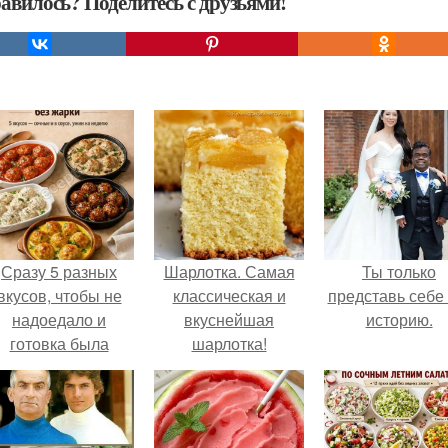
авилось? Поделитесь с друзьями!
Сразу 5 разных
Шарлотка. Самая
Ты только
вкусов, чтобы не
классическая и
представь себе 
надоедало и
вкуснейшая
историю.
готовка была
шарлотка!
проще.