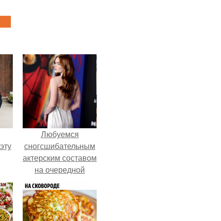
Любуемся
эту
сногсшибательным
актерским составом
на очередной
премьере нового
человека - паука.