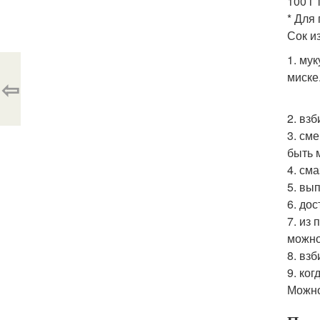
100 г
* Для 
Сок и
1. му
миске
⇦
2. вз
3. см
быть 
4. см
5. вы
6. до
7. из
можно
8. вз
9. ко
Можно