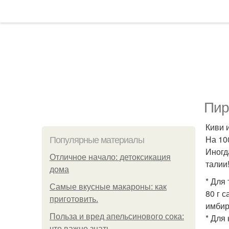
Пир
Киви 
На 100
Популярные материалы
Иногд
Отличное начало: детоксикация
талии
дома
* Для 
Самые вкусные макароны: как
80 г с
приготовить.
имбиря
Польза и вред апельсинового сока:
* Для 
что важно знать