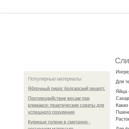
Сли
Ингре
Популярные материалы
Для т
Яблочный пирог болгарский рецепт.
Яйца -
Сахар 
Противодействие весам при
Какао 
климаксе: практические советы для
Пшенич
успешного похудения
Расто
Куриные голени в сметанно -
Для б
чесночном маринаде.