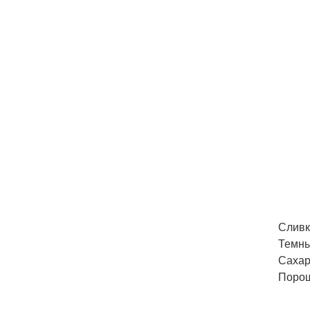
Сливк
Темны
Сахар 
Порош