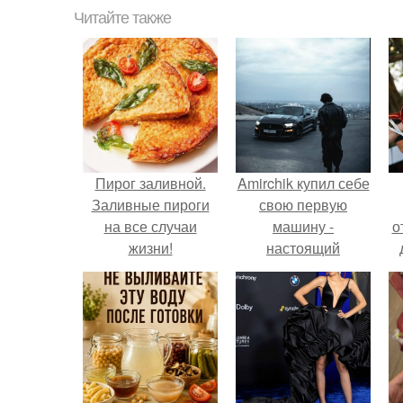
Читайте также
Пирог заливной.
Amirchik купил себе
Заливные пироги
свою первую
на все случаи
машину -
о
жизни!
настоящий
автомобиль мечты
для многих
автолюбителей.