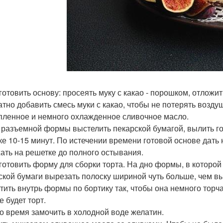
иготовить основу: просеять муку с какао - порошком, отложит
атно добавить смесь муки с какао, чтобы не потерять возду
пленное и немного охлажденное сливочное масло.
о разъемной формы выстелить пекарской бумагой, вылить гот
ке 10-15 минут. По истечении времени готовой основе дать 
ать на решетке до полного остывания.
дготовить форму для сборки торта. На дно формы, в которо
ской бумаги вырезать полоску шириной чуть больше, чем в
тить внутрь формы по бортику так, чтобы она немного торча
 будет торт.
это время замочить в холодной воде желатин.