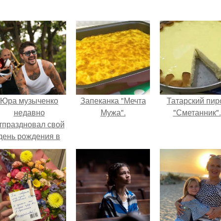
Юра музыченко
Запеканка "Мечта
Татарский пир
недавно
Мужа".
"Сметанник".
тпраздновал свой
день рождения в
кругу самых
близких и родных
людей.