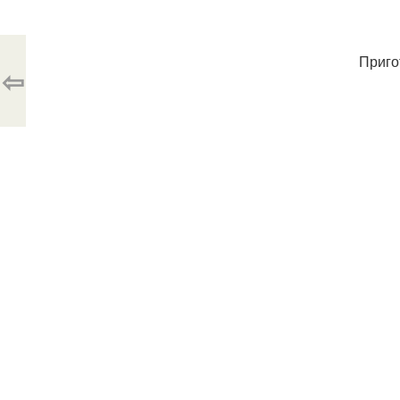
Приго
⇦