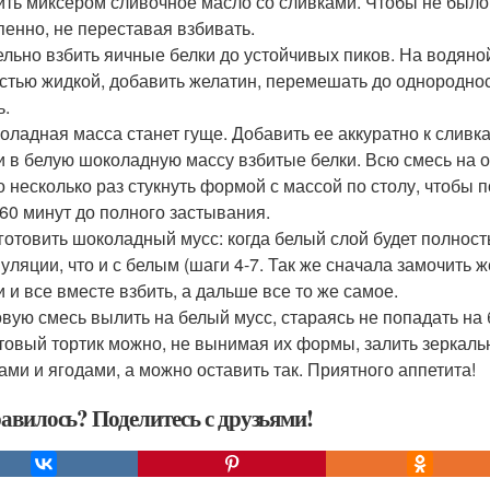
бить миксером сливочное масло со сливками. Чтобы не было
пенно, не переставая взбивать.
дельно взбить яичные белки до устойчивых пиков. На водяно
стью жидкой, добавить желатин, перемешать до однородност
ь.
коладная масса станет гуще. Добавить ее аккуратно к слив
и в белую шоколадную массу взбитые белки. Всю смесь на 
 несколько раз стукнуть формой с массой по столу, чтобы 
-60 минут до полного застывания.
иготовить шоколадный мусс: когда белый слой будет полнос
уляции, что и с белым (шаги 4-7. Так же сначала замочить ж
и и все вместе взбить, а дальше все то же самое.
товую смесь вылить на белый мусс, стараясь не попадать на 
отовый тортик можно, не вынимая их формы, залить зеркал
ами и ягодами, а можно оставить так. Приятного аппетита!
авилось? Поделитесь с друзьями!