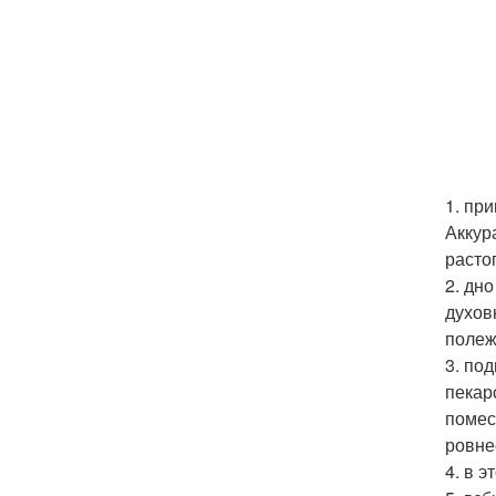
1. пр
Аккур
расто
2. дн
духов
полеж
3. по
пекар
помес
ровнее
4. в 