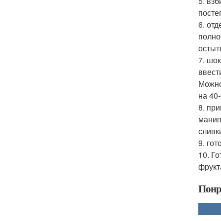
5. вз
посте
6. от
полно
остыт
7. шо
ввест
Можно
на 40
8. пр
манип
сливк
9. го
10. Г
фрукт
Понр