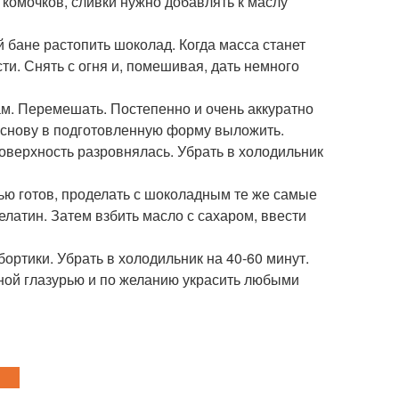
 комочков, сливки нужно добавлять к маслу
й бане растопить шоколад. Когда масса станет
и. Снять с огня и, помешивая, дать немного
кам. Перемешать. Постепенно и очень аккуратно
основу в подготовленную форму выложить.
поверхность разровнялась. Убрать в холодильник
тью готов, проделать с шоколадным те же самые
елатин. Затем взбить масло с сахаром, ввести
бортики. Убрать в холодильник на 40-60 минут.
ьной глазурью и по желанию украсить любыми