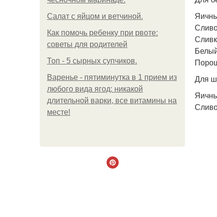
Яичны
Салат с яйцом и ветчиной.
Сливо
Как помочь ребенку при рвоте:
Сливк
советы для родителей
Белый
Топ - 5 сырных супчиков.
Порошк
Варенье - пятиминутка в 1 прием из
Для ш
любого вида ягод: никакой
Яичны
длительной варки, все витамины на
Сливо
месте!