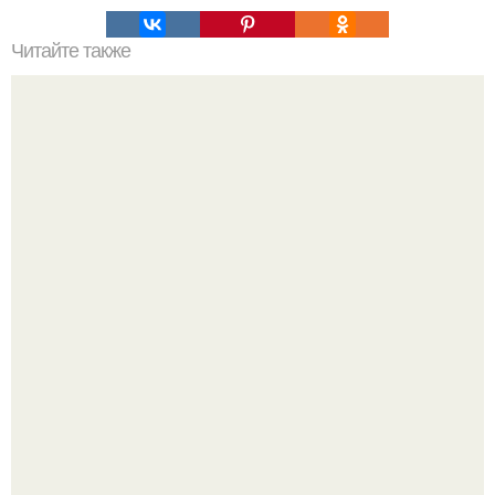
Читайте также
Лучшие торты без выпечки?
Варенье - пятиминутка в 1 прием из любого вида ягод:
никакой длительной варки, все витамины на месте!