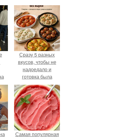
е
Сразу 5 разных
в
вкусов, чтобы не
надоедало и
на
готовка была
о
проще.
е.
на
Самая популярная