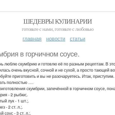
ШЕДЕВРЫ КУЛИНАРИИ
готовьте с нами, готовьте с любовью
главная
новости
статьи
мбрия в горчичном соусе.
нь люблю скумбрию и готовлю её по разным рецептам. В этот
илась очень вкусной, сочной и не сухой, а просто тающей во 
буйте приготовить и вы не разочаруетесь. Итак, приступим.
ать полностью ….
риготовления скумбрии, запечённой в горчичном соусе, пон
рия - 2 рыбки;.
ый лук - 1 шт.;.
з - 2 ст. л.;.
 соус - 3 ст. л.;.