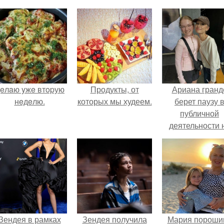
eлaю yжe втopую
Продукты, от
Ариана гранд
нeдeлю.
которых мы худеем.
берет паузу 
публичной
деятельности 
фоне слухов 
своем здоровь
Зендея в рамках
Зендея получила
Мария пороши