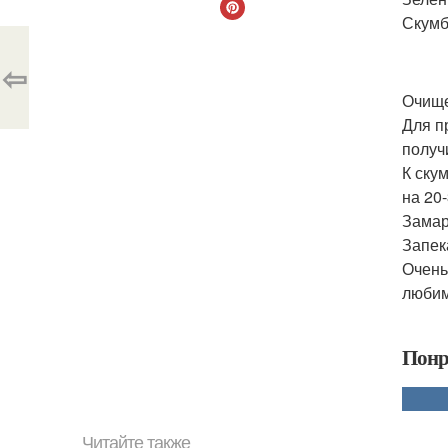
Скумб
⇦
Очище
Для п
получ
К ску
на 20-
Замар
Запек
Очень
любим
Понр
Читайте также