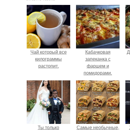
Чай который все
Кабачковая
Д
килограммы
запеканка с
растопит.
фаршем и
помидорами.
Ты только
Самые необычные,