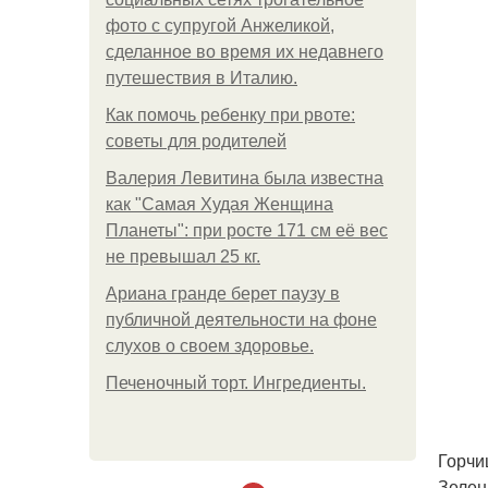
фото с супругой Анжеликой,
сделанное во время их недавнего
путешествия в Италию.
Как помочь ребенку при рвоте:
советы для родителей
Валерия Левитина была известна
как "Самая Худая Женщина
Планеты": при росте 171 см её вес
не превышал 25 кг.
Ариана гранде берет паузу в
публичной деятельности на фоне
слухов о своем здоровье.
Печеночный торт. Ингредиенты.
Горчица
Зелен