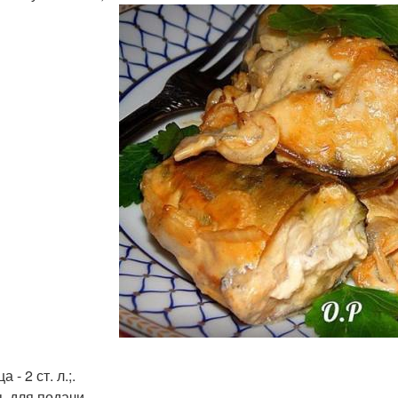
 - 2 ст. л.;.
ь для подачи.