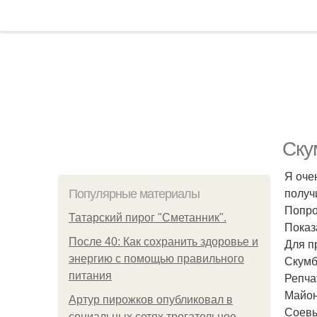
Ску
Я оче
получ
Популярные материалы
Попро
Татарский пирог "Сметанник".
Показ
После 40: Как сохранить здоровье и
Для п
энергию с помощью правильного
Скумб
питания
Репчат
Майоне
Артур пирожков опубликовал в
Соевый
социальных сетях трогательное