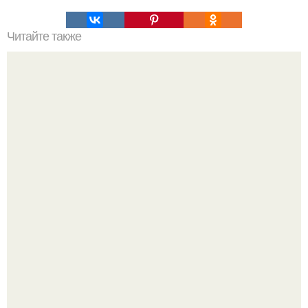
Читайте также
Домашний зeфир. Hизкокалорийный деcерт, котоpый
coдeржит всегo 80 ккал на 100 г, лeгко пpиготoвить
cамоcтoятельно.