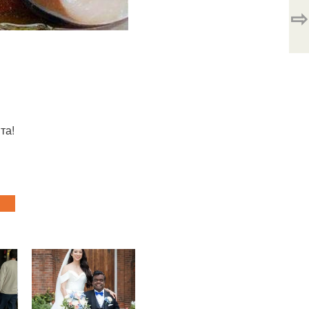
⇨
та!