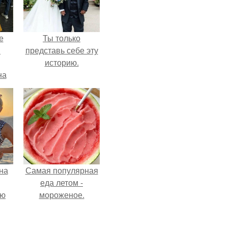
е
Ты только
в
представь себе эту
историю.
на
о
е.
на
Самая популярная
еда летом -
ую
мороженое.