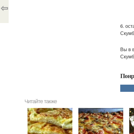
⇦
6. ос
Скумб
Вы в 
Скумб
Понр
Читайте также