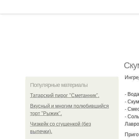
Ску
Ингре
Популярные материалы
- Вода
Татарский пирог "Сметанник".
- Ску
Вкусный и многим полюбившийся
- Смес
торт "Рыжик".
- Соль
Лавро
Чизкейк со сгущенкой (без
выпечки).
Приго