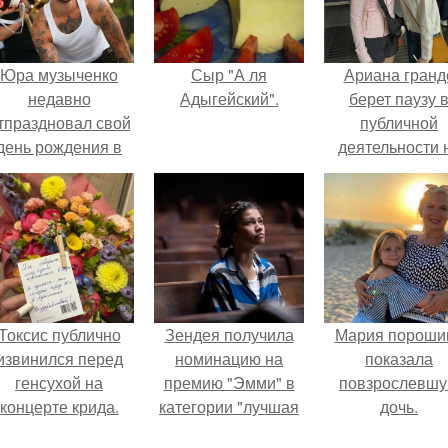
Юра музыченко
Сыр "А ля
Ариана гранд
недавно
Адыгейский".
берет паузу 
тпраздновал свой
публичной
день рождения в
деятельности 
кругу самых
фоне слухов 
близких и родных
своем здоровь
людей.
Токсис публично
Зендея получила
Мария пороши
извинился перед
номинацию на
показала
генсухой на
премию "Эмми" в
повзрослевш
концерте крида.
категории "лучшая
дочь.
актриса в