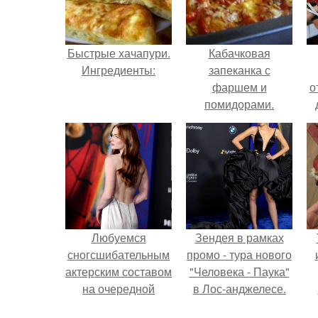
Быстрые хачапури.
Кабачковая
Ингредиенты:
запеканка с
фаршем и
о
помидорами.
Любуемся
Зендея в рамках
сногсшибательным
промо - тура нового
актерским составом
"Человека - Паука"
на очередной
в Лос-анджелесе.
премьере нового