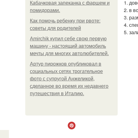
1. до
Кабачковая запеканка с фаршем и
2. в 
помидорами.
3. ра
Как помочь ребенку при рвоте:
4. сп
советы для родителей
5. за
Amirchik купил себе свою первую
машину - настоящий автомобиль
мечты для многих автолюбителей.
Артур пирожков опубликовал в
социальных сетях трогательное
фото с супругой Анжеликой,
сделанное во время их недавнего
путешествия в Италию.