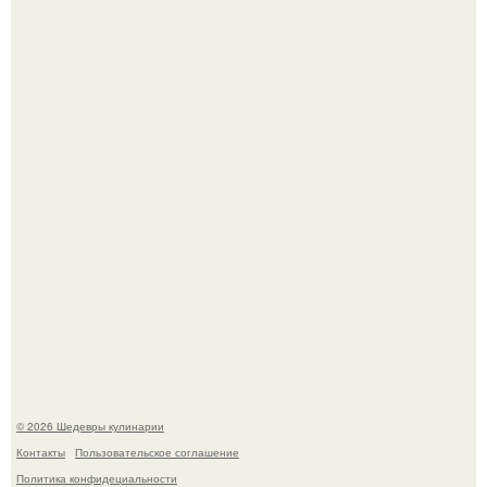
Токсис публично извинился перед генсухой на концерте
крида.
Самая популярная еда летом - мороженое.
© 2026 Шедевры кулинарии
Контакты
Пользовательское соглашение
Политика конфидециальности