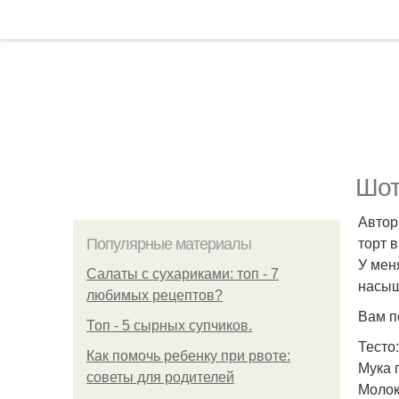
Шот
Автор
торт 
Популярные материалы
У мен
Салаты с сухариками: топ - 7
насыщ
любимых рецептов?
Вам п
Топ - 5 сырных супчиков.
Тесто:
Как помочь ребенку при рвоте:
Мука 
советы для родителей
Молок