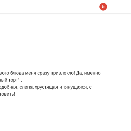
5
ового блюда меня сразу привлекло! Да, именно
ый торт" .
одобная, слегка хрустящая и тянущаяся, с
товить!