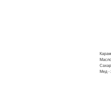
Карам
Масло 
Сахар 
Мед - 