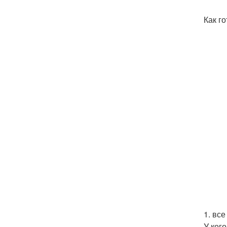
Как го
1. вс
У ког