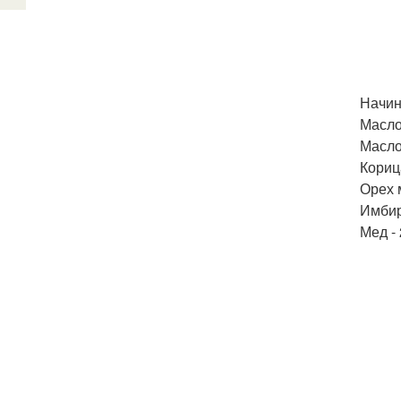
Начин
Масло 
Масло 
Корица
Орех м
Имбирь
Мед - 