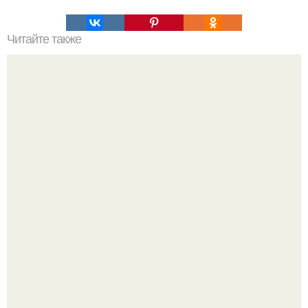
Читайте также
Творожная запеканка. Хотя за свою жизнь приготовила
немало запеканок и чизкейков - эта запеканка у меня
получилась мега вкусной.