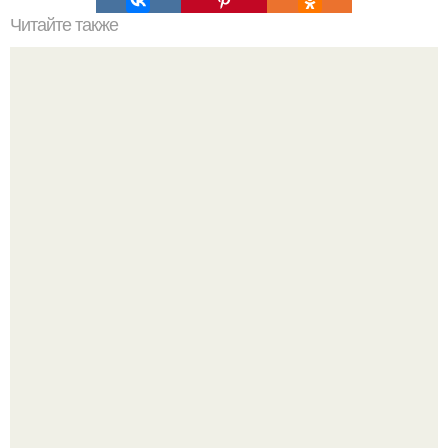
Читайте также
Хлеб цельнозерновой это, какой. Цельнозерновой хлеб.
Настоящий цельнозерновой хлеб очень для здоровья
полезен.