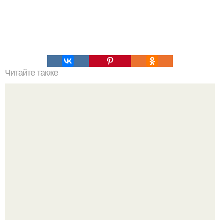
Читайте также
Хлеб цельнозерновой это, какой. Цельнозерновой хлеб.
Настоящий цельнозерновой хлеб очень для здоровья
полезен.