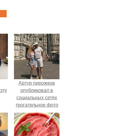
Артур пирожков
эту
опубликовал в
социальных сетях
трогательное фото
с супругой
Анжеликой,
сделанное во
время их недавнего