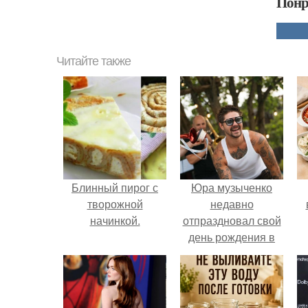
Понр
Читайте также
Блинный пирог с
Юра музыченко
творожной
недавно
начинкой.
отпраздновал свой
день рождения в
кругу самых
близких и родных
людей.