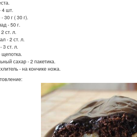
еста.
 4 шт.
 30 г ( 30 г).
д - 50 г.
 2 ст. л.
л - 2 ст. л.
 3 ст. л.
- щепотка.
ьный сахар - 2 пакетика.
хлитель - на кончике ножа.
товление: