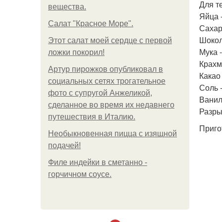
Для т
вещества.
Яйца -
Салат "Красное Море".
Сахар -
Шокола
Этот салат моей сердце с первой
Мука -
ложки покорил!
Крахма
Артур пирожков опубликовал в
Какао -
социальных сетях трогательное
Соль 
фото с супругой Анжеликой,
Ванил
сделанное во время их недавнего
Разры
путешествия в Италию.
Приго
Необыкновенная пицца с изящной
подачей!
Филе индейки в сметанно -
горчичном соусе.