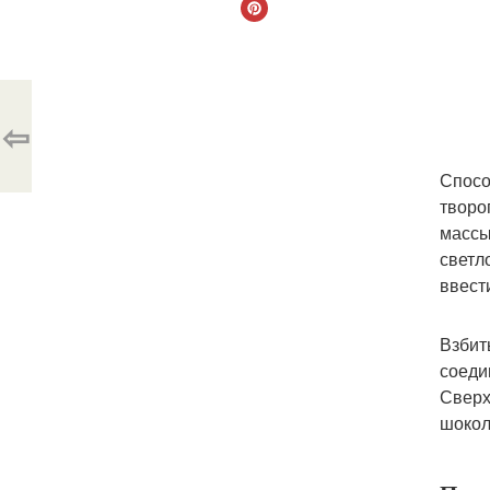
⇦
Спосо
творо
массы
светл
ввест
Взбит
соеди
Сверх
шокол