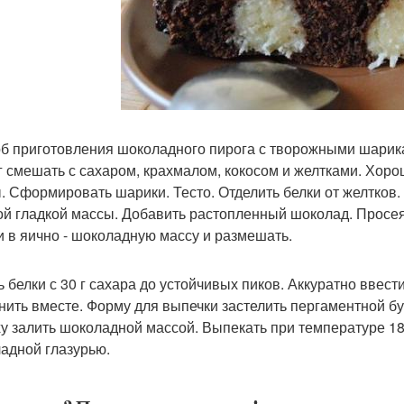
б приготовления шоколадного пирога с творожными шарика
г смешать с сахаром, крахмалом, кокосом и желтками. Хор
. Сформировать шарики. Тесто. Отделить белки от желтков.
ой гладкой массы. Добавить растопленный шоколад. Просеян
и в яично - шоколадную массу и размешать.
ь белки с 30 г сахара до устойчивых пиков. Аккуратно ввес
нить вместе. Форму для выпечки застелить пергаментной б
у залить шоколадной массой. Выпекать при температуре 18
адной глазурью.