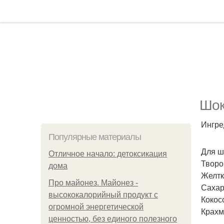
Шок
Ингре
Популярные материалы
Для ш
Отличное начало: детоксикация
Творог
дома
Желтки
Про майонез. Майонез -
Сахар 
высококалорийный продукт с
Кокосо
огромной энергетической
Крахма
ценностью, без единого полезного