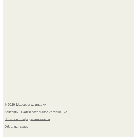
Мария порошина показала повзрослевшую дочь.
Сын Луи де фюнеса, который выбрал свой путь.
© 2026 Шедевры кулинарии
Контакты
Пользовательское соглашение
Политика конфидециальности
Обратная связь