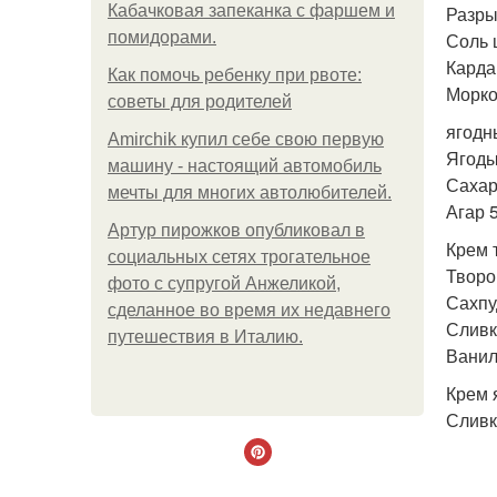
Кабачковая запеканка с фаршем и
Разры
помидорами.
Соль 
Карда
Как помочь ребенку при рвоте:
Морко
советы для родителей
ягодн
Amirchik купил себе свою первую
Ягоды
машину - настоящий автомобиль
Сахар 
мечты для многих автолюбителей.
Агар 5
Артур пирожков опубликовал в
Крем 
социальных сетях трогательное
Творог
фото с супругой Анжеликой,
Сахпу
сделанное во время их недавнего
Сливк
путешествия в Италию.
Ванил
Крем 
Сливк