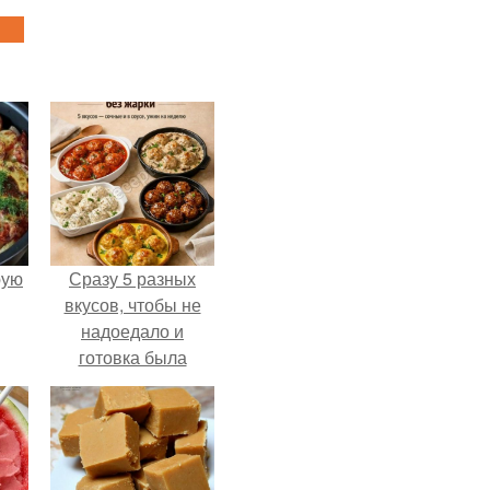
pую
Сразу 5 разных
вкусов, чтобы не
надоедало и
готовка была
проще.