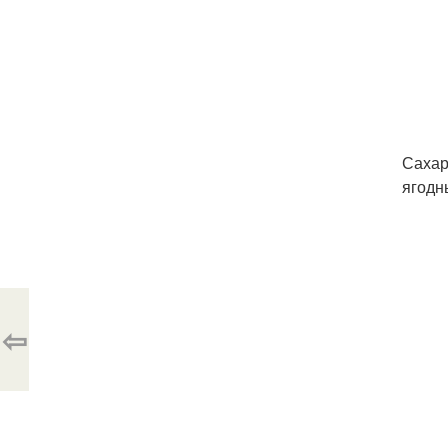
Сахар
ягодны
⇦