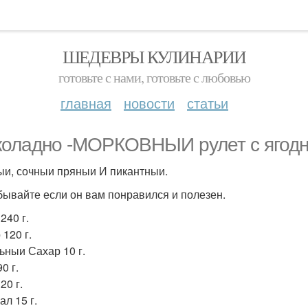
ШЕДЕВРЫ КУЛИНАРИИ
готовьте с нами, готовьте с любовью
главная
новости
статьи
оладно -МОРКОВНЫИ рулет с ягодн
и, сочныи пряныи И пикантныи.
бывайте если он вам понравился и полезен.
240 г.
120 г.
ьныи Сахар 10 г.
0 г.
20 г.
ал 15 г.