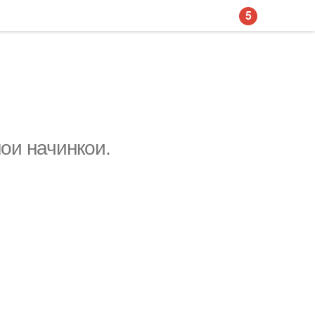
5
ои начинкои.