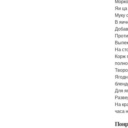
Морко
Яи ца
Муку 
В яич
Добав
Проти
Выпек
На ст
Корж 
полно
Творо
Ягодн
бленд
Для я
Разве
На кр
часа 
Понр