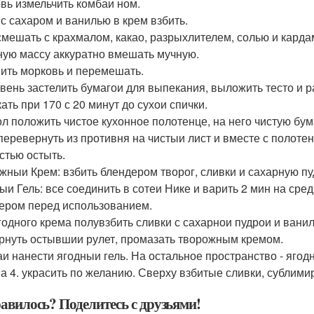
вь измельчить комбаи ном.
 с сахаром и ванилью в крем взбить.
смешать с крахмалом, какао, разрыхлителем, солью и кард
ную массу аккуратно вмешать мучную.
ить морковь и перемешать.
вень застелить бумагои для выпекания, выложить тесто и р
ать при 170 с 20 минут до сухои спички.
ол положить чистое кухонное полотенце, на него чистую бум
перевернуть из противня на чистыи лист и вместе с полотен
стью остыть.
жныи Крем: взбить блендером творог, сливки и сахарную пу
ыи Гель: все соединить в сотеи Нике и варить 2 мин на сред
ером перед использованием.
годного крема полувзбить сливки с сахарнои пудрои и вани
рнуть остывшии рулет, промазать творожным кремом.
аи нанести ягодныи гель. На остальное пространство - ягод
на 4. украсить по желанию. Сверху взбитые сливки, сублим
авилось? Поделитесь с друзьями!