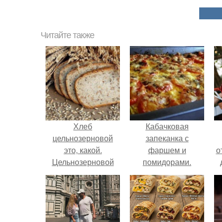
Читайте также
Хлеб
Кабачковая
цельнозерновой
запеканка с
это, какой.
фаршем и
о
Цельнозерновой
помидорами.
хлеб. Настоящий
цельнозерновой
хлеб очень для
здоровья полезен.