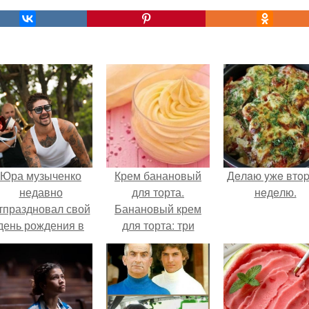
Юра музыченко
Крем банановый
Дeлaю yжe втo
недавно
для торта.
нeдeлю.
тпраздновал свой
Банановый крем
день рождения в
для торта: три
кругу самых
рецепта как
близких и родных
приготовить.
людей.