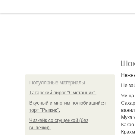
Шок
Нежны
Популярные материалы
Не за
Татарский пирог "Сметанник".
Яи ца 
Сахар 
Вкусный и многим полюбившийся
ванил
торт "Рыжик".
Мука 9
Чизкейк со сгущенкой (без
Какао 
выпечки).
Крахм