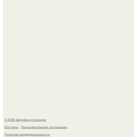
Первый раз я попробовал его, когда приехал в гости к
деду.
Лето - лучшее время для сочных овощей, свежей зелени
и салатов, которые готовятся буквально за несколько
минут.
© 2026 Шедевры кулинарии
Контакты
Пользовательское соглашение
Политика конфидециальности