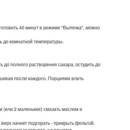
 готовить 40 минут в режиме "Выпечка", можно
ь до комнатной температуры.
ть до полного растворения сахара, остудить до
ешивая после каждого. Порциями влить
и (или 2 маленькие) смазать маслом и
ли верх начнет подгорать - прикрыть фольгой.
 и полностью остудить на решетке.