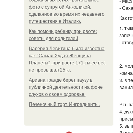
- Мас
фото с супругой Анжеликой,
- Сах
сделанное во время их недавнего
Как го
путешествия в Италию.
1. ты
Как помочь ребенку при рвоте:
запечь
советы для родителей
Готов
Валерия Левитина была известна
как "Самая Худая Женщина
Планеты": при росте 171 см её вес
2. мо
не превышал 25 кг.
комна
3. в 
Ариана гранде берет паузу в
ванил
публичной деятельности на фоне
слухов о своем здоровье.
Всыпа
Печеночный торт. Ингредиенты.
4. ду
присы
5. вып
Вынут