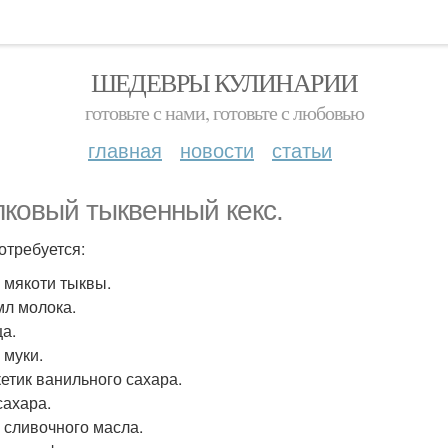
ШЕДЕВРЫ КУЛИНАРИИ
готовьте с нами, готовьте с любовью
главная
новости
статьи
ковый тыквенный кекс.
отребуется:
г мякоти тыквы.
мл молока.
ца.
г муки.
кетик ванильного сахара.
 сахара.
г сливочного масла.