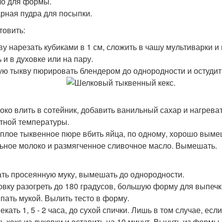
ло для формы.
арная пудра для посыпки.
товить:
кву нарезать кубиками в 1 см, сложить в чашу мультиварки и
 и в духовке или на пару.
ую тыкву пюрировать блендером до однородности и остудит
локо влить в сотейник, добавить ванильный сахар и нагрева
тной температуры.
теплое тыквенное пюре вбить яйца, по одному, хорошо вым
ьное молоко и размягченное сливочное масло. Вымешать.
ть просеянную муку, вымешать до однородности.
ховку разогреть до 180 градусов, большую форму для выпечк
пать мукой. Вылить тесто в форму.
екать 1, 5 - 2 часа, до сухой спички. Лишь в том случае, ес
ь кекс из духовки и оставить на 10 минут. Вынуть из формы