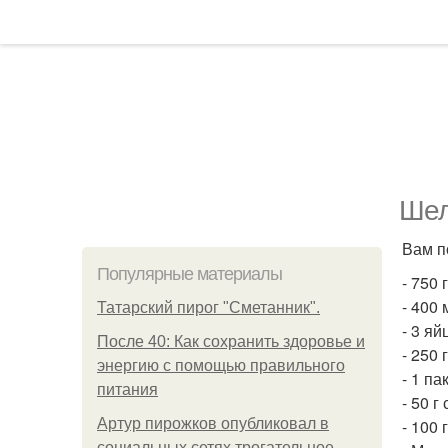
Шел
Вам п
Популярные материалы
- 750 
- 400 
Татарский пирог "Сметанник".
- 3 яй
После 40: Как сохранить здоровье и
- 250 
энергию с помощью правильного
- 1 па
питания
- 50 г
Артур пирожков опубликовал в
- 100 
социальных сетях трогательное