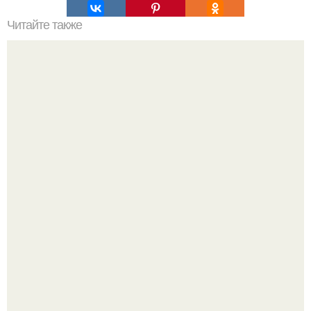
Читайте также
Подборка лучших рецептов салатов - тортов, которые
всегда украсят ваш праздничный стол.
"Что она со своим лицом сделала?