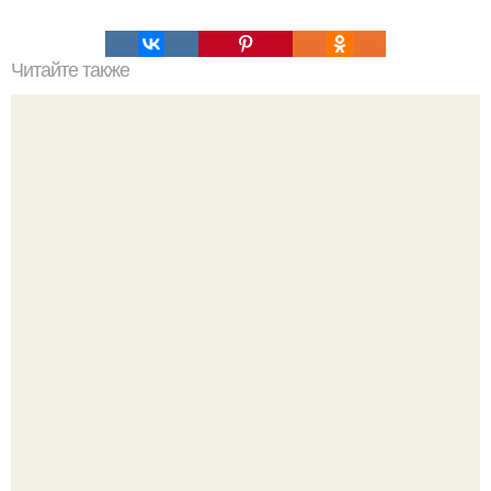
Читайте также
? 10. Самых наивкуснейших блюд из картофеля?
Юра музыченко недавно отпраздновал свой день