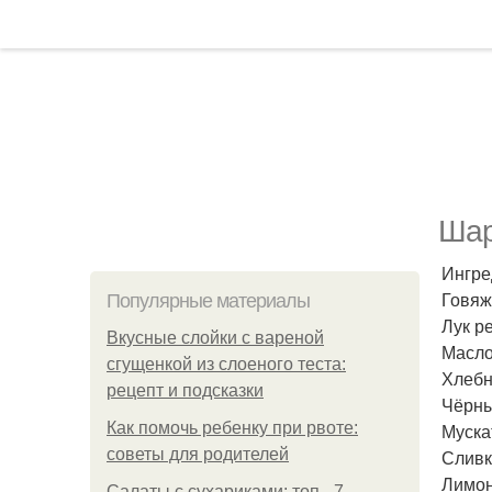
Шар
Ингре
Говяж
Популярные материалы
Лук ре
Вкусные слойки с вареной
Масло 
сгущенкой из слоеного теста:
Хлебн
рецепт и подсказки
Чёрны
Как помочь ребенку при рвоте:
Муска
советы для родителей
Сливк
Лимон 
Салаты с сухариками: топ - 7