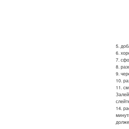
5. до
6. хо
7. сф
8. ра
9. че
10. р
11. с
Залей
слейт
14. ра
минут
долже