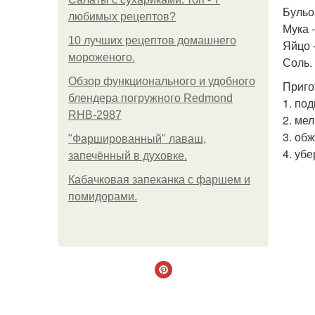
Бульон
любимых рецептов?
Мука -
10 лучших рецептов домашнего
Яйцо -
мороженого.
Соль.
Обзор функционального и удобного
Приго
блендера погружного Redmond
1. по
RHB-2987
2. мел
3. обж
"Фаршированный" лаваш,
4. уб
запечённый в духовке.
Кабачковая запеканка с фаршем и
помидорами.