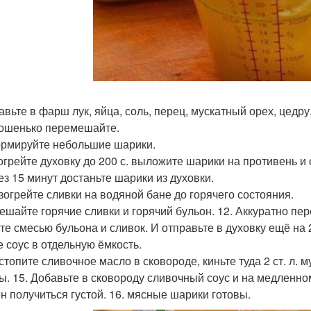
бавьте в фарш лук, яйца, соль, перец, мускатный орех, цедр
рошенько перемешайте.
ормируйте небольшие шарики.
зогрейте духовку до 200 с. выложите шарики на противень и 
рез 15 минут достаньте шарики из духовки.
азогрейте сливки на водяной бане до горячего состояния.
мешайте горячие сливки и горячий бульон. 12. Аккуратно п
те смесью бульона и сливок. И отправьте в духовку ещё на 2
е соус в отдельную ёмкость.
стопите сливочное масло в сковороде, киньте туда 2 ст. л. 
ы. 15. Добавьте в сковороду сливочный соус и на медленном
н получиться густой. 16. мясные шарики готовы.