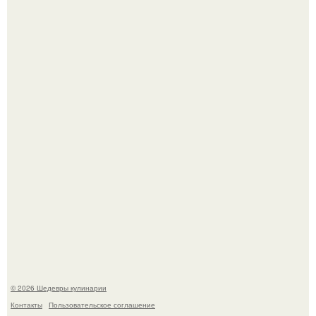
Самая популярная еда летом - мороженое.
Первый раз я попробовал его, когда приехал в гости к
деду.
© 2026 Шедевры кулинарии
Контакты
Пользовательское соглашение