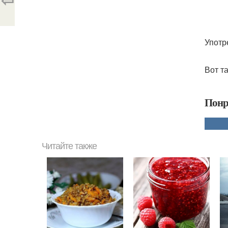
Употр
Вот т
Понр
Читайте также