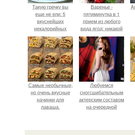
Такую гречку вы
Варенье -
A
еще не ели: 5
пятиминутка в 1
вкуснейших
прием из любого
некалорийных
вида ягод: никакой
рецептов с одной
длительной варки,
а
из самых полезных
все витамины на
круп.
месте!
Самые необычные,
Любуемся
но очень вкусные
сногсшибательным
начинки для
актерским составом
лаваша.
на очередной
премьере нового
человека - паука.