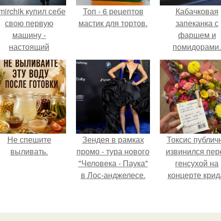
mirchik купил себе
Топ - 6 рецептов
Кабачковая
свою первую
мастик для тортов.
запеканка с
машину -
фаршем и
настоящий
помидорами.
втомобиль мечты
для многих
автолюбителей.
Не спешите
Зендея в рамках
Токсис публич
выливать.
промо - тура нового
извинился пер
"Человека - Паука"
генсухой на
в Лос-анджелесе.
концерте крид