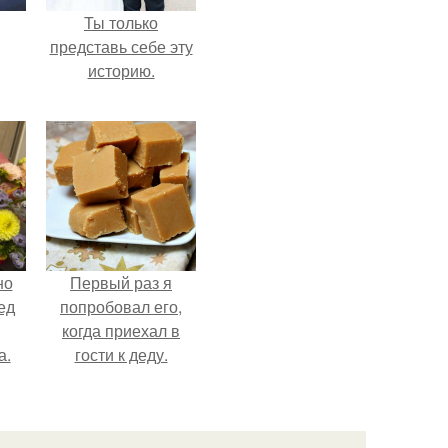
Ты только
представь себе эту
историю.
но
Первый раз я
ед
попробовал его,
когда приехал в
а.
гости к деду.