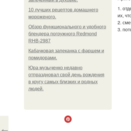
1. от
10 лучших рецептов домашнего
их, чт
мороженого.
2. см
Обзор функционального и удобного
3. по
блендера погружного Redmond
RHB-2987
Кабачковая запеканка с фаршем и
помидорами.
Юра музыченко недавно
отпраздновал свой день рождения
в кругу самых близких и родных
людей.
⇦