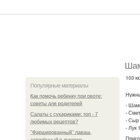
Шам
103 кк
Популярные материалы
Нужн
Как помочь ребенку при рвоте:
советы для родителей
- Шам
- Сме
Салаты с сухариками: топ - 7
- Сыр 
любимых рецептов?
- Лук 
"Фаршированный" лаваш,
Приго
запечённый в духовке.