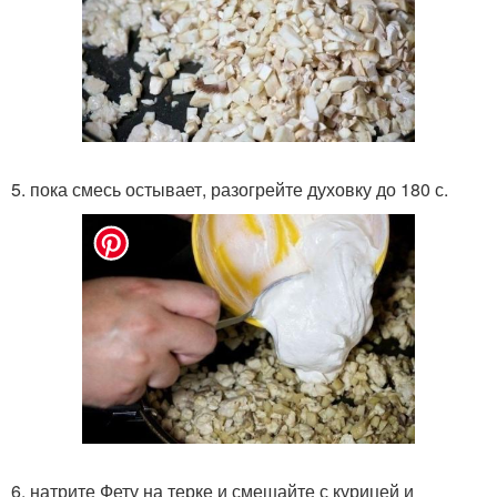
5. пока смесь остывает, разогрейте духовку до 180 с.
6. натрите Фету на терке и смешайте с курицей и