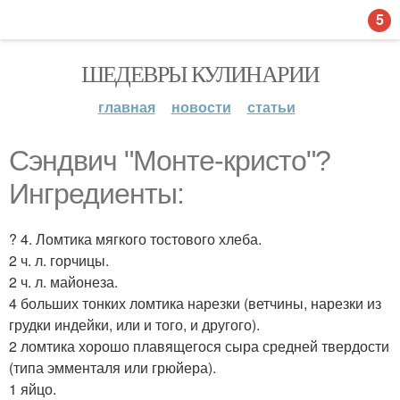
5
ШЕДЕВРЫ КУЛИНАРИИ
главная
новости
статьи
Сэндвич "Монте-кристо"?
Ингредиенты:
? 4. Ломтика мягкого тостового хлеба.
2 ч. л. горчицы.
2 ч. л. майонеза.
4 больших тонких ломтика нарезки (ветчины, нарезки из
грудки индейки, или и того, и другого).
2 ломтика хорошо плавящегося сыра средней твердости
(типа эмменталя или грюйера).
1 яйцо.