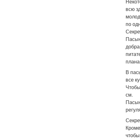
Некот
всю з
молод
по од
Секре
Пасын
добра
питат
плана
В пас
все к
Чтобы
см.
Пасын
регул
Секре
Кроме
чтобы