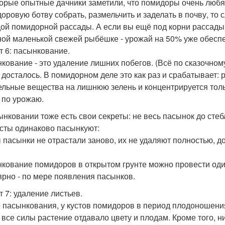
орые опытные дачники заметили, что помидоры очень любят
доровую ботву собрать, размельчить и заделать в почву, то
ой помидорной рассады. А если вы ещё под корни рассады 
ной маленькой свежей рыбёшке - урожай на 50% уже обеспе
т 6: пасынкование.
кование - это удаление лишних побегов. (Всё по сказочному
 досталось. В помидорном деле это как раз и срабатывает: 
ельные вещества на лишнюю зелень и концентрируется толь
 по урожаю.
ынковании тоже есть свои секреты: не весь пасынок до стеб
усты одинаково пасынкуют:
 пасынки не отрастали заново, их не удаляют полностью, до 
кование помидоров в открытом грунте можно провести один 
ярно - по мере появления пасынков.
т 7: удаление листьев.
 пасынкования, у кустов помидоров в период плодоношения
 все силы растение отдавало цвету и плодам. Кроме того, н