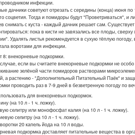
 проводником инфекции.
ые дачники советуют отрезать с середины (конца) июня по 
го соцветия. Тогда и помидоры будут "Проветриваться", и л
ев снимать с куста - каждый дачник решает сам. Существуе
нтироваться: пока в кисти не завязались все плоды, сверху 
ии". Удалять листья рекомендуется в сухую тёплую погоду, 
стала воротами для инфекции.
т 8: внекорневые подкормки.
 случае, если вы считаете внекорневые подкормки не особо
кивание зелёной части помидоров растворами микроэлеме
й, а растению - "Дополнительный Питательный Паёк" и защ
рмки проводить раз в 7-9 дней в безветренную погоду по ве
спользовать для внекорневых подкормок.
ну (на 10 л - 1 ч. ложку).
вую селитру или монофосфат калия (на 10 л - 1 ч. ложку).
евую селитру (на 10 л - 1 ч. ложку).
ыворотки 20 капель йода на 10 л воды.
рневая подкормка доставляет питательные вещества в орга