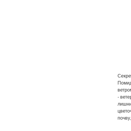
Секре
Помид
ветро
- вет
лишни
цвето
почву,