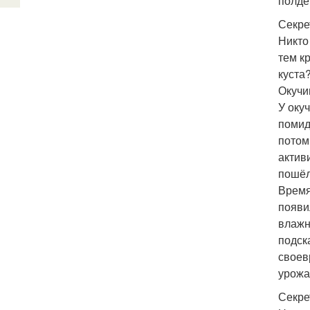
полде
Секре
Никто
тем к
куста
Окучи
У оку
помид
потом
актив
пошёл
Время
появи
влажн
подск
своев
урожа
Секре