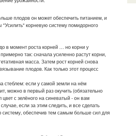
ышение урожайности.
больше плодов он может обеспечить питанием, и
бы "Усилить" корневую систему помидорного
адо в момент роста корней … но корни у
примерно так: сначала усиленно растут корни,
гетативная масса. Затем рост корней снова
авязывание плодов. Как только этот процесс
за стеблем: если у самой земли на нём
т, можно в первый раз окучить (обязательно
 цвет с зелёного на синеватый - он вам
лучае, если за этим следить, и все сделать
 систему, обеспечив тем самым больше сил для