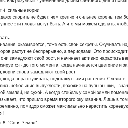
нь. Как результат - увеличение длины светового дня и пов
т 4: сильные корни.
 даже спорить не будет: чем крепче и сильнее корень, тем 
рупнее эти плоды могут быть. А что мы можем сделать, что
?
вать.
чивания, оказывается, тоже есть свои секреты. Окучивать н
оров растут не беспрерывно, а периодами. Это происходит 
 они замедляют свой рост, и начинает активно нарастать ве
изируется - до того момента, когда начинается цветение и з
, корни снова замедляют свой рост.
, когда пора окучивать, подскажут сами растения. Следите 
лись небольшие выпуклости, похожие на пупырышки, - значи
ой землёй, не сухой. А когда стебель у самой земли поменял
азывает, что пришло время второго окучивания. Лишь в том с
ременно, помидор сможет максимально нарастить корневую
я!
т 5: "Своя Земля".