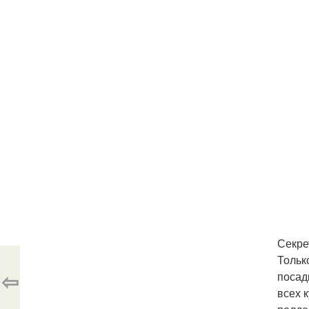
Секре
Тольк
⇦
посад
всех 