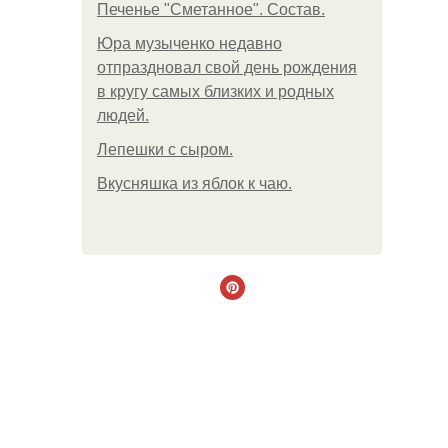
Печенье "Сметанное". Состав.
Юра музыченко недавно
отпраздновал свой день рождения
в кругу самых близких и родных
людей.
Лепешки с сыром.
Вкусняшка из яблок к чаю.