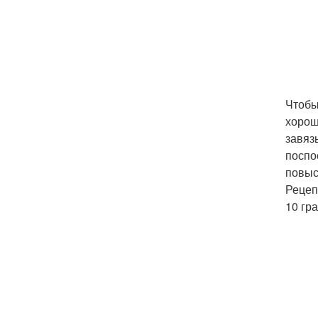
Чтобы
хорош
завяз
поспо
повыс
Рецеп
10 гр