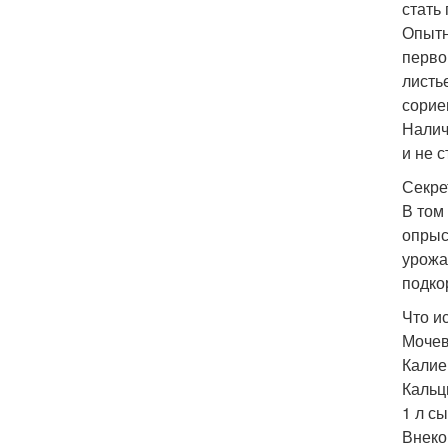
стать
Опытн
перво
листь
сорие
Налич
и не 
Секре
В том
опрыс
урожа
подко
Что и
Мочеви
Калие
Кальци
1 л с
Внеко