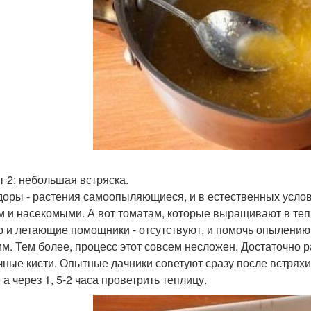
т 2: небольшая встряска.
оры - растения самоопыляющиеся, и в естественных усло
м и насекомыми. А вот томатам, которые выращивают в те
ер и летающие помощники - отсутствуют, и помочь опылению
м. Тем более, процесс этот совсем несложен. Достаточно р
чные кисти. Опытные дачники советуют сразу после встряхи
 а через 1, 5-2 часа проветрить теплицу.