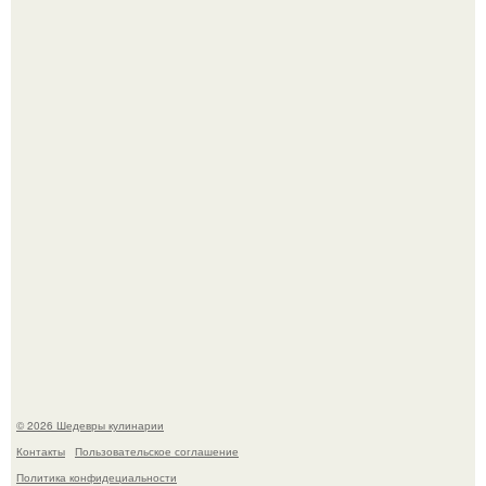
Самая популярная еда летом - мороженое.
Первый раз я попробовал его, когда приехал в гости к
деду.
© 2026 Шедевры кулинарии
Контакты
Пользовательское соглашение
Политика конфидециальности