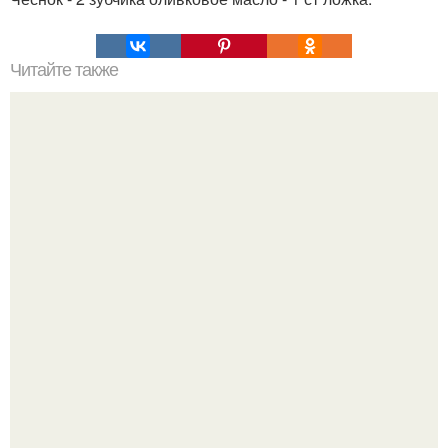
Читайте также
Салат из курицы с авокадо "Птица - Адвокат"?
Ариана гранде недавно опубликовала фотографию, на