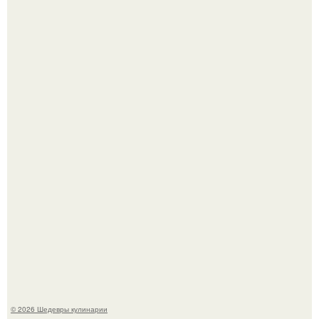
Артур пирожков опубликовал в социальных сетях
трогательное фото с супругой Анжеликой, сделанное во
время их недавнего путешествия в Италию.
Мария порошина показала повзрослевшую дочь.
© 2026 Шедевры кулинарии