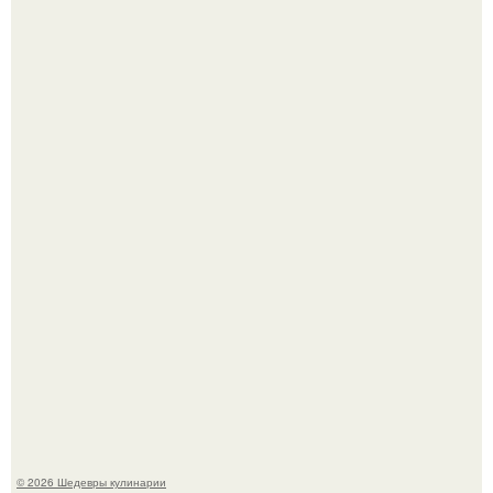
Самая популярная еда летом - мороженое.
Первый раз я попробовал его, когда приехал в гости к
деду.
© 2026 Шедевры кулинарии