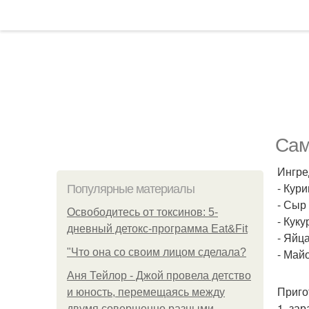
Сам
Ингре
- Кури
Популярные материалы
- Сыр
Освободитесь от токсинов: 5-
- Кук
дневный детокс-программа Eat&Fit
- Яйца
"Что она со своим лицом сделала?
- Майо
Аня Тейлор - Джой провела детство
Приго
и юность, перемещаясь между
1. за
двумя совершенно разными