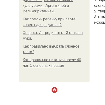
слегк
культурами - Аргентиной и
2. тв
Великобританией.
3. от
Как помочь ребенку при рвоте:
ножом
советы для родителей
Хворост. Ингредиенты: - 3 стакана
муки.
Как правильно выбрать слоеное
тесто?
Как правильно питаться после 40
лет: 5 основных правил