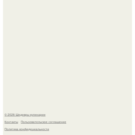
Первый раз я попробовал его, когда приехал в гости к
деду.
Лето - лучшее время для сочных овощей, свежей зелени
и салатов, которые готовятся буквально за несколько
минут.
© 2026 Шедевры кулинарии
Контакты
Пользовательское соглашение
Политика конфидециальности