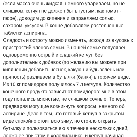
(если масса очень жидкая, немного увариваем, но не
слишком, кетчуп не должен быть густым, как томат -
пюре), доводим до кипения и заправляем солью,
сахаром, уксусом. В конце добавляем растолченные
таблетки аспирина.
Сладость и остроту можно изменять, исходя из вкусовых
пристрастий членов семьи. В нашей семье популярен
одновременно острый и сладкий кетчуп без
дополнительных добавок (по желанию вы можете при
кипячении добавить чеснок, какую-нибудь зелень или
пряность) разливаем в бутылки (банки) в горячем виде.
Из 10 кг помидоров получилось 7 л кетчупа. Количество
конечного продукта зависит от помидоров: мне в этом
году попались мясистые, не слишком сочные. Теперь,
предваряя могущие возникнуть вопросы, немного об
аспирине. Дело в том, что готовый кетчуп в закрытом
виде спокойно стоит всю зиму, но стоило открыть
бутылку и пользоваться ею в течение нескольких дней,
держа ее при этом в холодильнике, и кетчуп начинал