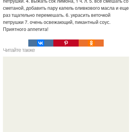
петрушки. 4. выжать сок лимона, 1 ч. л. 5. всe смешать со
сметаной, добавить пару капель оливкового масла и ещe
раз тщательно перемешать. 6. украсить веточкой
петрушки 7. очень освежающий, пикантный соус.
Приятного аппетита!
Читайте также
Силиконовые формы для выпечки, как пользоваться в
духовке. 9 правил использования силиконовых формам
для выпечки.