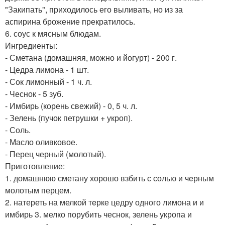
"Закипать", приходилось его выливать, но из за
аспирина брожение прекратилось.
6. соус к мясным блюдам.
Ингредиенты:
- Сметана (домашняя, можно и йогурт) - 200 г.
- Цедра лимона - 1 шт.
- Сок лимонный - 1 ч. л.
- Чеснок - 5 зуб.
- Имбирь (корень свежий) - 0, 5 ч. л.
- Зелень (пучок петрушки + укроп).
- Соль.
- Масло оливковое.
- Перец черный (молотый).
Приготовление:
1. домашнюю сметану хорошо взбить с солью и чeрным
молотым перцем.
2. натереть на мелкой тeрке цедру одного лимона и и
имбирь 3. мелко порубить чеснок, зелень укропа и