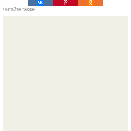
Читайте также
Вешенки в чесночном маринаде.
Татарский пирог "Сметанник".