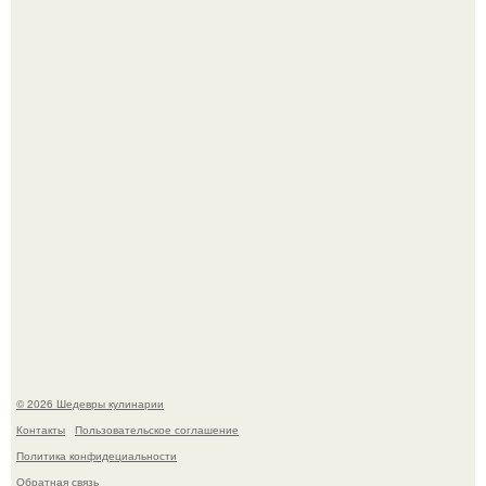
Сын Луи де фюнеса, который выбрал свой путь.
Первый раз я попробовал его, когда приехал в гости к
деду.
© 2026 Шедевры кулинарии
Контакты
Пользовательское соглашение
Политика конфидециальности
Обратная связь