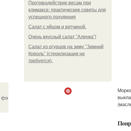
Противодействие весам при
климаксе: практические советы для
успешного похудения
Салат с яйцом и ветчиной.
Очень вкусный салат "Аленка"!
Салат из огурцов на зиму "Зимний
Король" (стерилизация не
требуется).
Морко
⇦
выкла
(масл
Понр