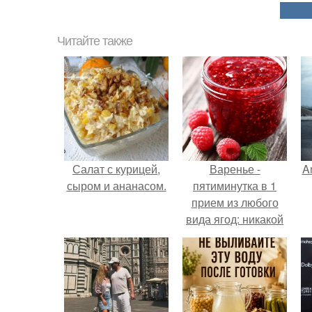
Читайте также
Салат с курицей,
Варенье -
A
сыром и ананасом.
пятиминутка в 1
прием из любого
вида ягод: никакой
длительной варки,
а
все витамины на
месте!