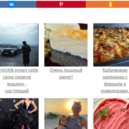
mirchik купил себе
Очень пышный
Кабачковая
свою первую
омлет!
запеканка с
машину -
фаршем и
настоящий
помидорами.
втомобиль мечты
для многих
автолюбителей.