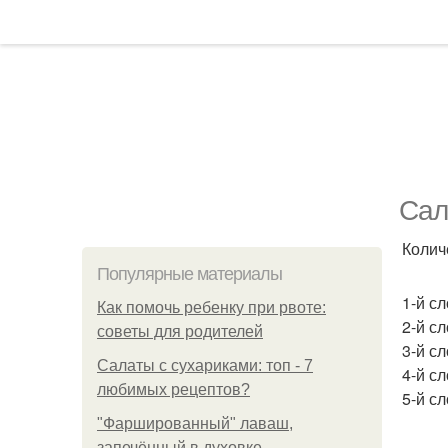
Сал
Колич
Популярные материалы
1-й с
Как помочь ребенку при рвоте:
2-й с
советы для родителей
3-й с
Салаты с сухариками: топ - 7
4-й сл
любимых рецептов?
5-й с
"Фаршированный" лаваш,
запечённый в духовке.