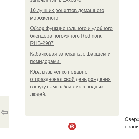
10 лучших рецептов домашнего
мороженого.
Обзор функционального и удобного
блендера погружного Redmond
RHB-2987
Кабачковая запеканка с фаршем и
помидорами.
Юра музыченко недавно
отпраздновал свой день рождения
в кругу самых близких и родных
людей.
⇦
Сверх
пропи