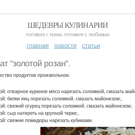
ШЕДЕВРЫ КУЛИНАРИИ
готовьте с нами, готовьте с любовью
главная
новости
статьи
ат "золотой розан".
ество продуктов произвольное.
лой: отварное куриное мясо нарезать соломкой, смазать май
лой: белки яиц порезать соломкой, смазать майонезом;.
лой: свежий огурец порезать соломкой, смазать майонезом;.
ой: сыр натереть на крупной терке;.
лой: свежие помидоры нарезать кубиками.