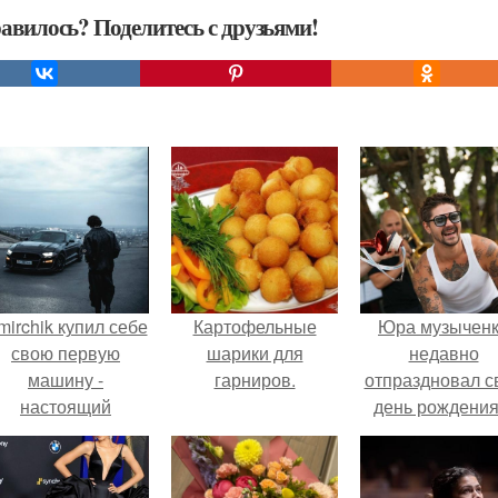
авилось? Поделитесь с друзьями!
mirchik купил себе
Картофельные
Юра музычен
свою первую
шарики для
недавно
машину -
гарниров.
отпраздновал с
настоящий
день рождения
втомобиль мечты
кругу самых
для многих
близких и родн
автолюбителей.
людей.