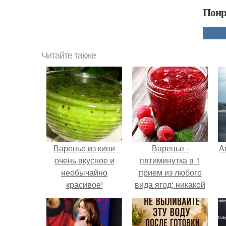
Понр
Читайте также
Варенье из киви
Варенье -
A
очень вкусное и
пятиминутка в 1
необычайно
прием из любого
красивое!
вида ягод: никакой
длительной варки,
а
все витамины на
месте!