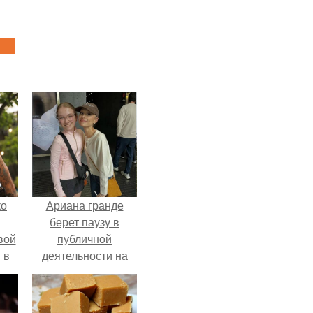
ко
Ариана гранде
берет паузу в
вой
публичной
 в
деятельности на
фоне слухов о
ых
своем здоровье.