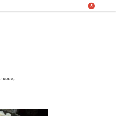
5
онезом;.