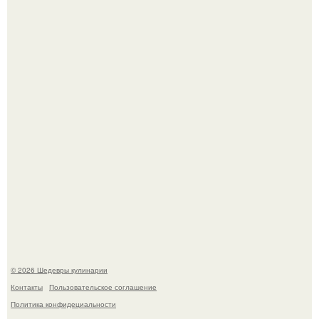
Зендея в рамках промо - тура нового "Человека - Паука"
в Лос-анджелесе.
Токсис публично извинился перед генсухой на концерте
крида.
© 2026 Шедевры кулинарии
Контакты
Пользовательское соглашение
Политика конфидециальности