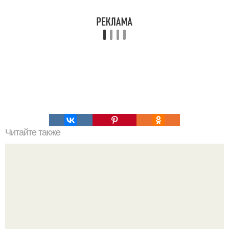
Читайте также
Торт - мусс "Тирамису" с зеркальной глазурью.